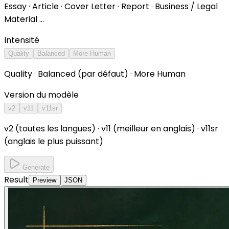
Essay · Article · Cover Letter · Report · Business / Legal
Material …
Intensité
Quality
Balanced
More Human
Quality · Balanced (par défaut) · More Human
Version du modèle
v2
v11
v11sr
v2 (toutes les langues) · v11 (meilleur en anglais) · v11sr
(anglais le plus puissant)
Generate
Result
Preview
JSON