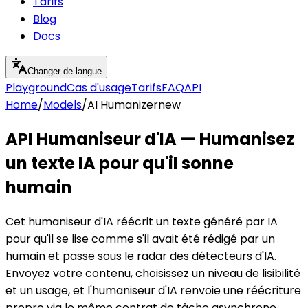
Tarifs
Blog
Docs
Changer de langue
Playground
Cas d'usage
Tarifs
FAQ
API
Home
/
Models
/
AI Humanizer
new
API Humaniseur d'IA — Humanisez
un texte IA pour qu'il sonne
humain
Cet humaniseur d'IA réécrit un texte généré par IA
pour qu'il se lise comme s'il avait été rédigé par un
humain et passe sous le radar des détecteurs d'IA.
Envoyez votre contenu, choisissez un niveau de lisibilité
et un usage, et l'humaniseur d'IA renvoie une réécriture
propre via le même contrat de tâche asynchrone