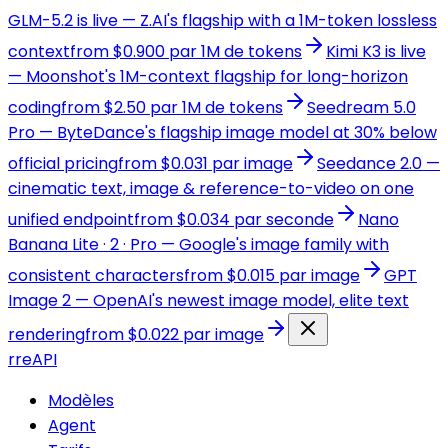
GLM-5.2 is live — Z.AI's flagship with a 1M-token lossless
context
from $0.900 par 1M de tokens
Kimi K3 is live
— Moonshot's 1M-context flagship for long-horizon
coding
from $2.50 par 1M de tokens
Seedream 5.0
Pro — ByteDance's flagship image model at 30% below
official pricing
from $0.031 par image
Seedance 2.0 —
cinematic text, image & reference-to-video on one
unified endpoint
from $0.034 par seconde
Nano
Banana Lite · 2 · Pro — Google's image family with
consistent characters
from $0.015 par image
GPT
Image 2 — OpenAI's newest image model, elite text
rendering
from $0.022 par image
r
reAPI
Modèles
Agent