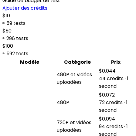
Guide de budget de test
Ajouter des crédits
$
10
≈ 59 tests
$
50
≈ 296 tests
$
100
≈ 592 tests
Modèle
Catégorie
Prix
$0.044
480P et vidéos
44 credits · 1
uploadées
second
$0.072
480P
72 credits · 1
second
$0.094
720P et vidéos
94 credits · 1
uploadées
second