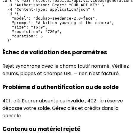
curl -X POST https://reapi.ai/api/v1/videos/generations
  -H "Authorization: Bearer YOUR_API_KEY" \

  -H "Content-Type: application/json" \

  -d '{

    "model": "doubao-seedance-2.0-face",

    "prompt": "A kitten yawning at the camera",

    "size": "16:9",

    "resolution": "720p",

    "duration": 5

  }'
Échec de validation des paramètres
Rejet synchrone avec le champ fautif nommé. Vérifiez
enums, plages et champs URL — rien n'est facturé.
Problème d'authentification ou de solde
401 : clé Bearer absente ou invalide ; 402 : la réserve
dépasse votre solde. Gérez clés et crédits dans la
console.
Contenu ou matériel rejeté