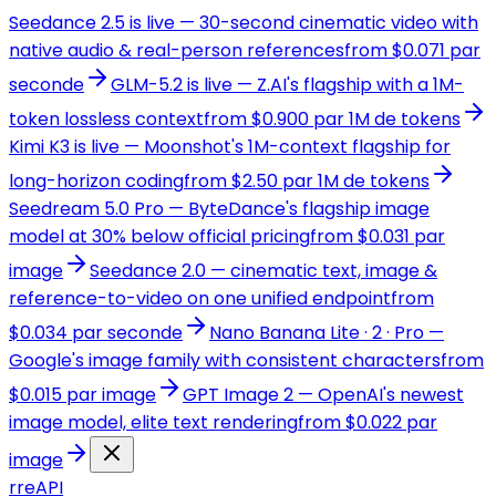
Seedance 2.5 is live — 30-second cinematic video with
native audio & real-person references
from $0.071 par
seconde
GLM-5.2 is live — Z.AI's flagship with a 1M-
token lossless context
from $0.900 par 1M de tokens
Kimi K3 is live — Moonshot's 1M-context flagship for
long-horizon coding
from $2.50 par 1M de tokens
Seedream 5.0 Pro — ByteDance's flagship image
model at 30% below official pricing
from $0.031 par
image
Seedance 2.0 — cinematic text, image &
reference-to-video on one unified endpoint
from
$0.034 par seconde
Nano Banana Lite · 2 · Pro —
Google's image family with consistent characters
from
$0.015 par image
GPT Image 2 — OpenAI's newest
image model, elite text rendering
from $0.022 par
image
r
reAPI