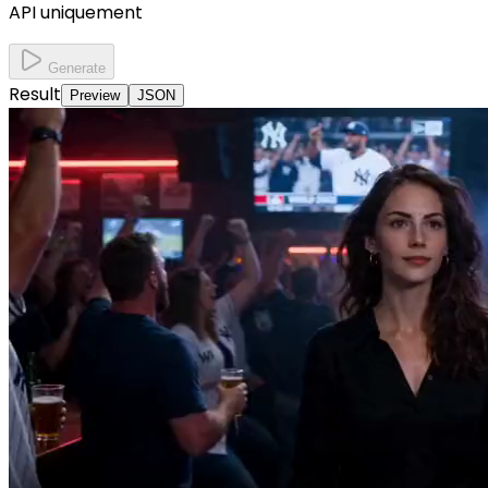
API uniquement
Generate
Result
Preview
JSON