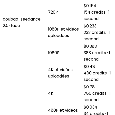
$0.154
720P
154 credits · 1
second
doubao-seedance-
2.0-face
$0.233
1080P et vidéos
233 credits · 1
uploadées
second
$0.383
1080P
383 credits · 1
second
$0.48
4K et vidéos
480 credits · 1
uploadées
second
$0.78
4K
780 credits · 1
second
$0.034
480P et vidéos
34 credits · 1