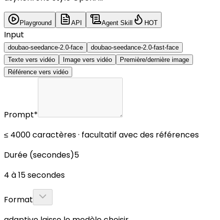
Playground
API
Agent Skill
HOT
Input
doubao-seedance-2.0-face
doubao-seedance-2.0-fast-face
Texte vers vidéo
Image vers vidéo
Première/dernière image
Référence vers vidéo
Prompt
*
≤ 4000 caractères · facultatif avec des références
Durée (secondes)
5
4 à 15 secondes
Format
adaptive laisse le modèle choisir