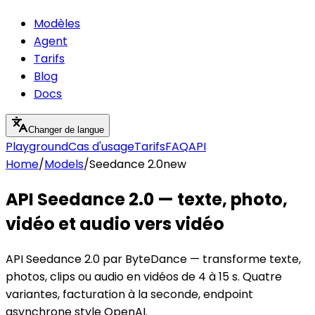
Modèles
Agent
Tarifs
Blog
Docs
Changer de langue
Playground
Cas d'usage
Tarifs
FAQ
API
Home
/
Models
/
Seedance 2.0
new
API Seedance 2.0 — texte, photo,
vidéo et audio vers vidéo
API Seedance 2.0 par ByteDance — transforme texte,
photos, clips ou audio en vidéos de 4 à 15 s. Quatre
variantes, facturation à la seconde, endpoint
asynchrone style OpenAI.