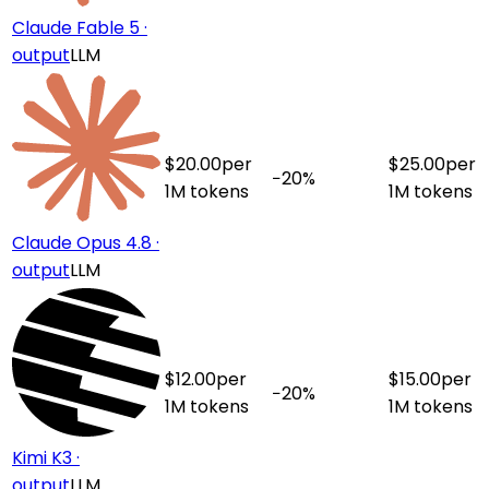
Claude Fable 5 ·
output
LLM
$
20.00
per
$
25.00
per
−
20
%
1M tokens
1M tokens
Claude Opus 4.8 ·
output
LLM
$
12.00
per
$
15.00
per
−
20
%
1M tokens
1M tokens
Kimi K3 ·
output
LLM