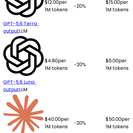
$
12.00
per
$
15.00
per
−
20
%
1M tokens
1M tokens
GPT-5.6 Terra ·
output
LLM
$
4.80
per
$
6.00
per
−
20
%
1M tokens
1M tokens
GPT-5.6 Luna ·
output
LLM
$
40.00
per
$
50.00
per
−
20
%
1M tokens
1M tokens