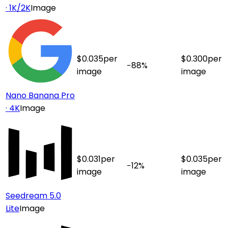
· 1K/2K
Image
$
0.035
per
$
0.300
per
−
88
%
image
image
Nano Banana Pro
· 4K
Image
$
0.031
per
$
0.035
per
−
12
%
image
image
Seedream 5.0
Lite
Image