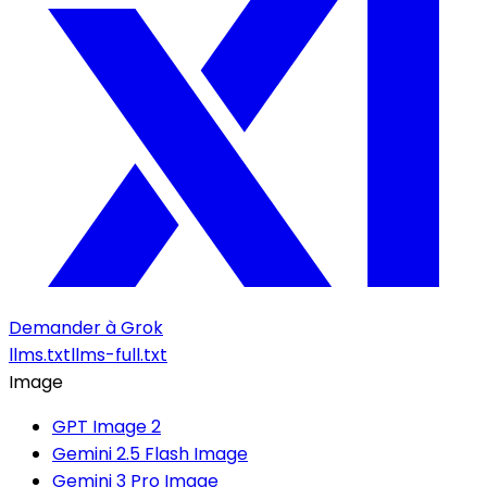
Demander à Grok
llms.txt
llms-full.txt
Image
GPT Image 2
Gemini 2.5 Flash Image
Gemini 3 Pro Image