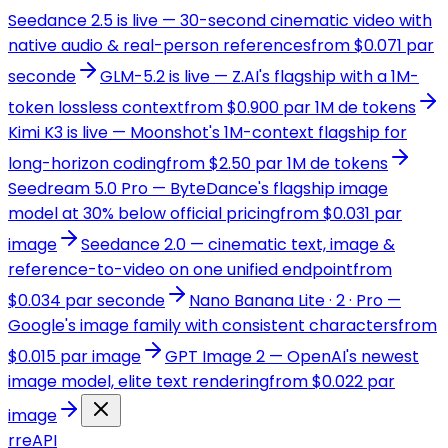
Seedance 2.5 is live — 30-second cinematic video with
native audio & real-person references
from $0.071 par
seconde
GLM-5.2 is live — Z.AI's flagship with a 1M-
token lossless context
from $0.900 par 1M de tokens
Kimi K3 is live — Moonshot's 1M-context flagship for
long-horizon coding
from $2.50 par 1M de tokens
Seedream 5.0 Pro — ByteDance's flagship image
model at 30% below official pricing
from $0.031 par
image
Seedance 2.0 — cinematic text, image &
reference-to-video on one unified endpoint
from
$0.034 par seconde
Nano Banana Lite · 2 · Pro —
Google's image family with consistent characters
from
$0.015 par image
GPT Image 2 — OpenAI's newest
image model, elite text rendering
from $0.022 par
image
r
reAPI