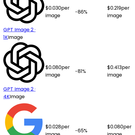
$
0.030
per
$
0.219
per
−
86
%
image
image
GPT Image 2 ·
1K
Image
$
0.080
per
$
0.413
per
−
81
%
image
image
GPT Image 2 ·
4K
Image
$
0.028
per
$
0.080
per
−
65
%
image
image