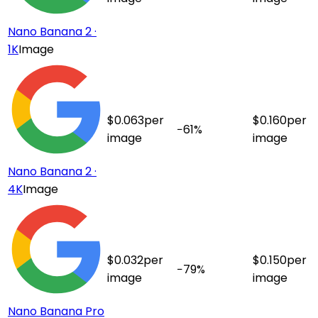
Nano Banana 2 ·
1K
Image
$
0.063
per
$
0.160
per
−
61
%
image
image
Nano Banana 2 ·
4K
Image
$
0.032
per
$
0.150
per
−
79
%
image
image
Nano Banana Pro