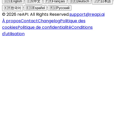
·
·
·
·
·
🇺🇸
English
🇨🇳
中文
🇫🇷
Français
🇩🇪
Deutsch
🇯🇵
日本語
·
·
🇰🇷
한국어
🇪🇸
Español
🇷🇺
Русский
©
2026
reAPI
. All Rights Reserved.
support@reapi.ai
À propos
Contact
Changelog
Politique des
cookies
Politique de confidentialité
Conditions
d'utilisation