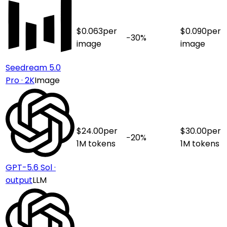
$
0.063
per
$
0.090
per
−
30
%
image
image
Seedream 5.0
Pro · 2K
Image
$
24.00
per
$
30.00
per
−
20
%
1M tokens
1M tokens
GPT-5.6 Sol ·
output
LLM