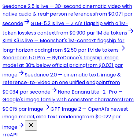
Seedance 2.5 is live — 30-second cinematic video with
native audio & real-person references
from $0.071 par
seconde
GLM-5.2 is live — Z.AI's flagship with a 1M-
token lossless context
from $0.900 par 1M de tokens
Kimi K3 is live — Moonshot's 1M-context flagship for
long-horizon coding
from $2.50 par 1M de tokens
Seedream 5.0 Pro — ByteDance's flagship image
model at 30% below official pricing
from $0.031 par
image
Seedance 2.0 — cinematic text, image &
reference-to-video on one unified endpoint
from
$0.034 par seconde
Nano Banana Lite · 2 · Pro —
Google's image family with consistent characters
from
$0.015 par image
GPT Image 2 — OpenAI's newest
image model, elite text rendering
from $0.022 par
image
r
reAPI