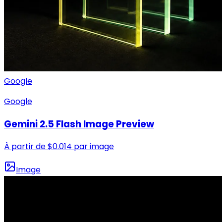
Google
Google
Gemini 2.5 Flash Image Preview
À partir de
$
0.014
par image
Image