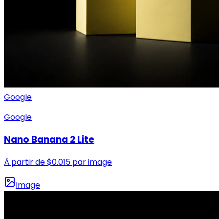
Google
Google
Nano Banana 2 Lite
À partir de
$
0.015
par image
Image