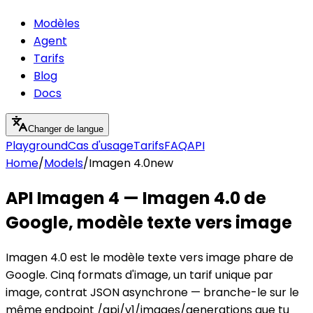
Modèles
Agent
Tarifs
Blog
Docs
Changer de langue
Playground
Cas d'usage
Tarifs
FAQ
API
Home
/
Models
/
Imagen 4.0
new
API Imagen 4 — Imagen 4.0 de
Google, modèle texte vers image
Imagen 4.0 est le modèle texte vers image phare de
Google. Cinq formats d'image, un tarif unique par
image, contrat JSON asynchrone — branche-le sur le
même endpoint /api/v1/images/generations que tu