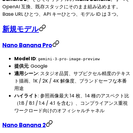
OpenAI 互換、既存スタックにそのまま組み込めます。
Base URL ひとつ、API キーひとつ、モデル ID は 3 つ。
新規モデル
Nano Banana Pro
Model ID
:
gemini-3-pro-image-preview
提供元
: Google
適用シーン
: スタジオ品質、サブピクセル精度のテキス
ト描画、1K / 2K / 4K 解像度、ブランドセーフな本番
用途
ハイライト
: 参照画像最大 14 枚、14 種のアスペクト比
（1:8 / 8:1 / 1:4 / 4:1 を含む）、コンプライアンス重視
ワークロード向けのオフィシャルチャネル
Nano Banana 2