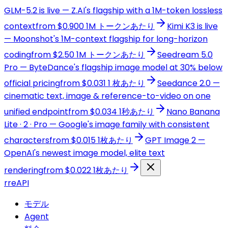
GLM-5.2 is live — Z.AI's flagship with a 1M-token lossless
context
from $0.900 1M トークンあたり
Kimi K3 is live
— Moonshot's 1M-context flagship for long-horizon
coding
from $2.50 1M トークンあたり
Seedream 5.0
Pro — ByteDance's flagship image model at 30% below
official pricing
from $0.031 1 枚あたり
Seedance 2.0 —
cinematic text, image & reference-to-video on one
unified endpoint
from $0.034 1秒あたり
Nano Banana
Lite · 2 · Pro — Google's image family with consistent
characters
from $0.015 1枚あたり
GPT Image 2 —
OpenAI's newest image model, elite text
rendering
from $0.022 1枚あたり
r
reAPI
モデル
Agent