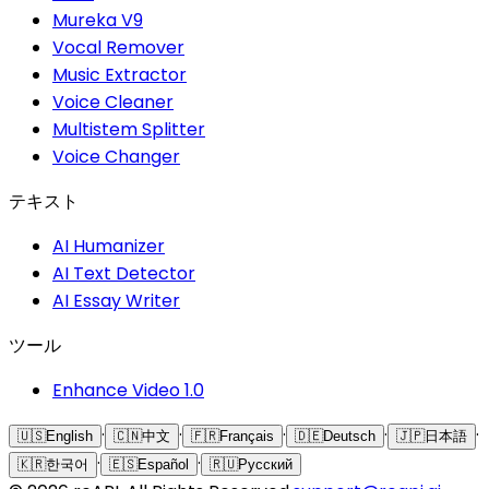
Mureka V9
Vocal Remover
Music Extractor
Voice Cleaner
Multistem Splitter
Voice Changer
テキスト
AI Humanizer
AI Text Detector
AI Essay Writer
ツール
Enhance Video 1.0
·
·
·
·
·
🇺🇸
English
🇨🇳
中文
🇫🇷
Français
🇩🇪
Deutsch
🇯🇵
日本語
·
·
🇰🇷
한국어
🇪🇸
Español
🇷🇺
Русский