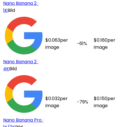
Nano Banana 2 ·
1K
Bild
$
0.063
per
$
0.160
per
−
61
%
image
image
Nano Banana 2 ·
4K
Bild
$
0.032
per
$
0.150
per
−
79
%
image
image
Nano Banana Pro ·