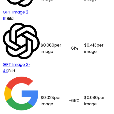
GPT Image 2 ·
1K
Bild
$
0.080
per
$
0.413
per
−
81
%
image
image
GPT Image 2 ·
4K
Bild
$
0.028
per
$
0.080
per
−
65
%
image
image