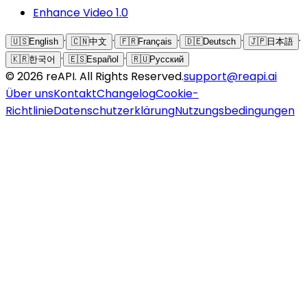
Enhance Video 1.0
·
·
·
·
·
🇺🇸
English
🇨🇳
中文
🇫🇷
Français
🇩🇪
Deutsch
🇯🇵
日本語
·
·
🇰🇷
한국어
🇪🇸
Español
🇷🇺
Русский
©
2026
reAPI
. All Rights Reserved.
support@reapi.ai
Über uns
Kontakt
Changelog
Cookie-
Richtlinie
Datenschutzerklärung
Nutzungsbedingungen