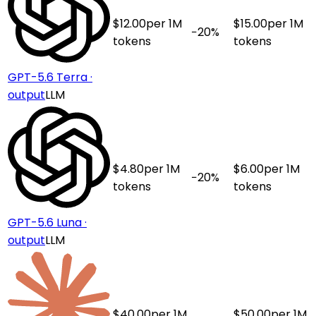
$
12.00
per 1M
$
15.00
per 1M
−
20
%
tokens
tokens
GPT-5.6 Terra ·
output
LLM
$
4.80
per 1M
$
6.00
per 1M
−
20
%
tokens
tokens
GPT-5.6 Luna ·
output
LLM
$
40.00
per 1M
$
50.00
per 1M