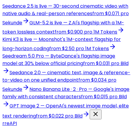
Seedance 2.5 is live — 30-second cinematic video with
native audio & real-person references
from $0.071 pro
Sekunde
GLM-5.2 is live — Z.AI's flagship with a 1M-
token lossless context
from $0.900 pro 1M Tokens
Kimi K3 is live — Moonshot's 1M-context flagship for
long-horizon coding
from $2.50 pro 1M Tokens
Seedream 5.0 Pro — ByteDance's flagship image
model at 30% below official pricing
from $0.031 pro Bild
Seedance 2.0 — cinematic text, image & reference-
to-video on one unified endpoint
from $0.034 pro
Sekunde
Nano Banana Lite · 2 · Pro — Google's image
family with consistent characters
from $0.015 pro Bild
GPT Image 2 — OpenAI's newest image model, elite
text rendering
from $0.022 pro Bild
r
reAPI