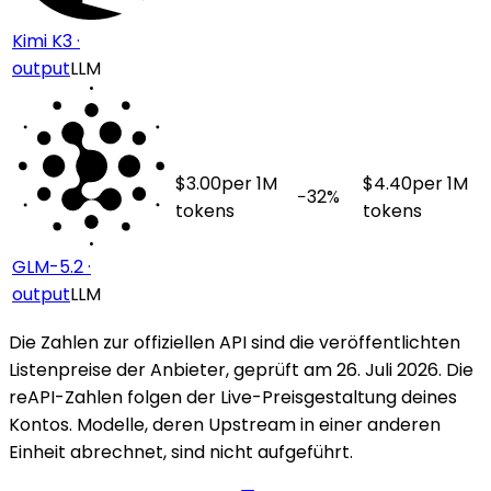
Kimi K3 ·
output
LLM
$
3.00
per 1M
$
4.40
per 1M
−
32
%
tokens
tokens
GLM-5.2 ·
output
LLM
Die Zahlen zur offiziellen API sind die veröffentlichten
Listenpreise der Anbieter, geprüft am 26. Juli 2026. Die
reAPI-Zahlen folgen der Live-Preisgestaltung deines
Kontos. Modelle, deren Upstream in einer anderen
Einheit abrechnet, sind nicht aufgeführt.