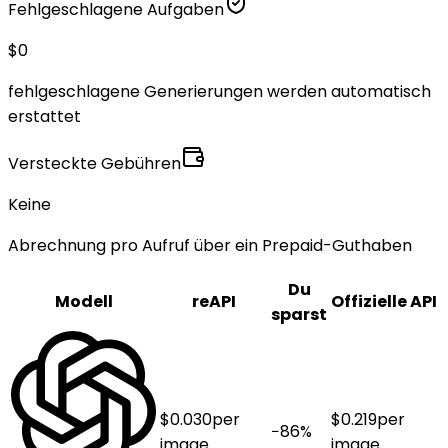
Fehlgeschlagene Aufgaben
$0
fehlgeschlagene Generierungen werden automatisch
erstattet
Versteckte Gebühren
Keine
Abrechnung pro Aufruf über ein Prepaid-Guthaben
Du
Modell
reAPI
Offizielle API
sparst
$
0.030
per
$
0.219
per
−
86
%
image
image