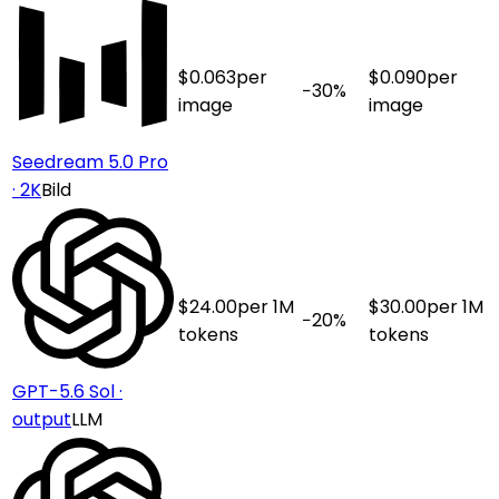
$
0.063
per
$
0.090
per
−
30
%
image
image
Seedream 5.0 Pro
· 2K
Bild
$
24.00
per 1M
$
30.00
per 1M
−
20
%
tokens
tokens
GPT-5.6 Sol ·
output
LLM