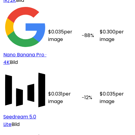
1K/2K
Bild
$
0.035
per
$
0.300
per
−
88
%
image
image
Nano Banana Pro ·
4K
Bild
$
0.031
per
$
0.035
per
−
12
%
image
image
Seedream 5.0
Lite
Bild