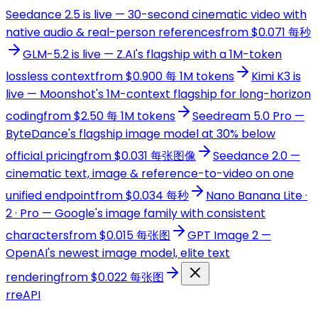
Seedance 2.5 is live — 30-second cinematic video with
native audio & real-person references
from $0.071 每秒
GLM-5.2 is live — Z.AI's flagship with a 1M-token
lossless context
from $0.900 每 1M tokens
Kimi K3 is
live — Moonshot's 1M-context flagship for long-horizon
coding
from $2.50 每 1M tokens
Seedream 5.0 Pro —
ByteDance's flagship image model at 30% below
official pricing
from $0.031 每张图像
Seedance 2.0 —
cinematic text, image & reference-to-video on one
unified endpoint
from $0.034 每秒
Nano Banana Lite ·
2 · Pro — Google's image family with consistent
characters
from $0.015 每张图
GPT Image 2 —
OpenAI's newest image model, elite text
rendering
from $0.022 每张图
r
reAPI