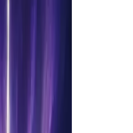
eration — coming soon on one
Banana image model — 1K
with prompt-based editing.