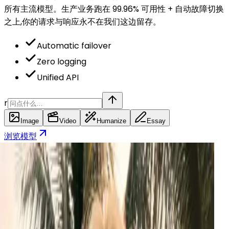
所有主流模型。生产业务跑在 99.96% 可用性 + 自动故障切换
之上,你的请求与响应永不在我们这边留存。
Automatic failover
Zero logging
Unified API
r
Image
Video
Humanize
Essay
浏览模型
ID
eedance 2.0
$
0.034
每秒
ext-gen text-to-video with cinematic motion at