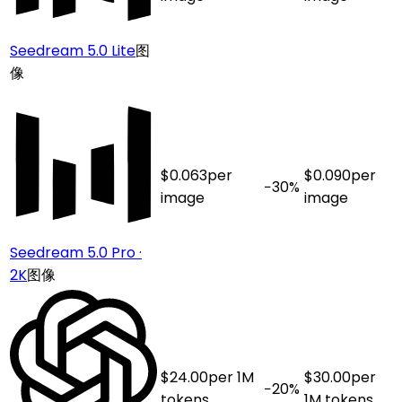
Seedream 5.0 Lite
图
像
$
0.063
per
$
0.090
per
−
30
%
image
image
Seedream 5.0 Pro ·
2K
图像
$
24.00
per 1M
$
30.00
per
−
20
%
tokens
1M tokens