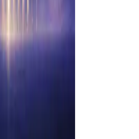
Banana image model — 1K
with prompt-based editing.
ey aesthetic — V8 image
through one endpoint.