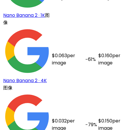
Nano Banana 2 · 1K
图
像
$
0.063
per
$
0.160
per
−
61
%
image
image
Nano Banana 2 · 4K
图像
$
0.032
per
$
0.150
per
−
79
%
image
image