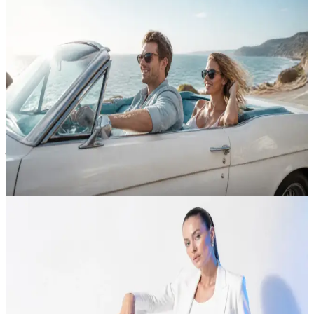
AI 视频生成 API：Veo、Seedance、Kling
与 Runway
通过 Veo、Veo Fast、Seedance、Kling、Runway 与
Happyhorse 渲染高质量视频片段。Veo 系列输出最高
1080p,带原生音频与参考图条件;Seedance 产出可由文字驱
动机位的电影级 1080p;Kling 擅长长动作镜头;Runway 在分
镜之间保持视觉一致;Happyhorse 覆盖图生视频与角色一致
性——全部通过一个 reAPI 端点直达。
打开视频工作室
/
02
Image
AI 图像生成 API：Flux、Nano Banana、
GPT Image 与 Seedream
通过 Flux Pro、Flux Kontext、Nano Banana、GPT