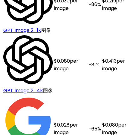
$
0.030
per
$
0.219
per
−
86
%
image
image
GPT Image 2 · 1K
图像
$
0.080
per
$
0.413
per
−
81
%
image
image
GPT Image 2 · 4K
图像
$
0.028
per
$
0.080
per
−
65
%
image
image