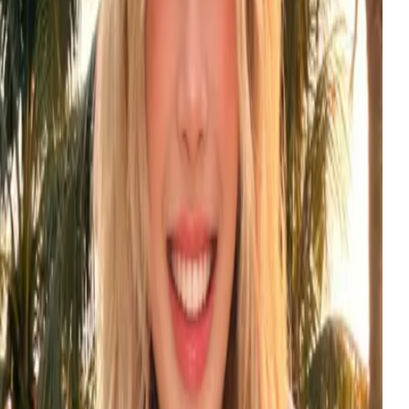
oogle's multimodal omni model — text, image, and
hree-image fusion video through one Gemini Omni
I call.
oogle
试用
ID
eo 3.1
$
0.081
每次生成
oogle DeepMind's flagship video model — cinematic
tion at native 1080P, synced audio, one unified
gnature.
oogle
试用
MG
eedream 5.0 Pro