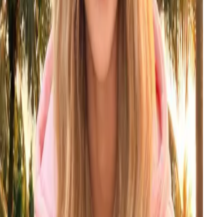
$
0.031
每张图像
yteDance's flagship Seedream image generation —
o-grade detail, multi-reference fusion, up to 2K
tput.
yteDance
试用
ID
eedance 2.0
$
0.034
每秒
ext-gen text-to-video with cinematic motion at
wer cost and no queue — one unified endpoint.
yteDance
试用
MG