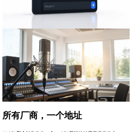
推理能力——全部通过一个 reAPI 端点直达,兼容 OpenAI 客
户端。
打开 Playground
/
04
Audio
Suno 音乐生成 API
通过 reAPI 调用最新 Suno 模型生成整曲——人声、纯器乐或
全混音。给模型一个风格、一组调式、一个 BPM 与时长,人
声、编配与歌词即一并返回。版税与授权透传,把音乐能力加
进产品和加一个对话模型一样轻量。
打开音乐工作室
所有厂商，一个地址