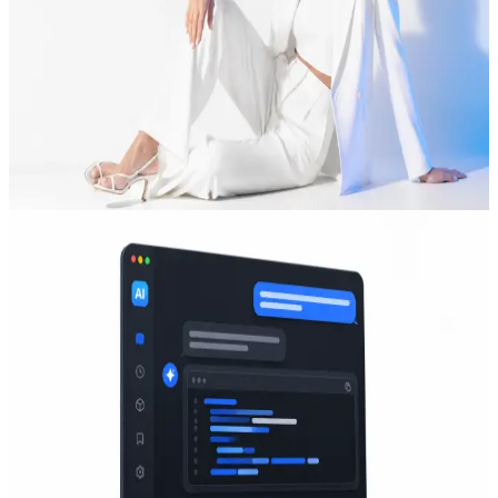
Image、Seedream 与 Qwen Image 输出风格丰富的图
像。Flux Pro/Kontext 在编辑级精度与局部重绘上领
先;Nano Banana 跨次生成保持角色与场景一致性;GPT
Image 能理解长自然语言描述;Seedream 在写实人像与产品
图上更加细腻;Qwen Image 在中文文字与 CJK 排版上干净
——全部通过一个 reAPI 端点直达。
打开图像工作室
/
03
Language
LLM 与 AI 对话 API：ChatGPT、Claude、
Gemini 与 Kimi
通过 ChatGPT、Claude Sonnet 与 Opus、Gemini Pro、
Kimi、DeepSeek 与 Qwen 触达最先进的推理能力。
ChatGPT 在工具调用与结构化输出上领先;Claude Sonnet
在长上下文智能体中表现稳定;Gemini Pro 处理视觉与外部接
地;Kimi 覆盖长上下文中文场景;DeepSeek 以更低价格提供强