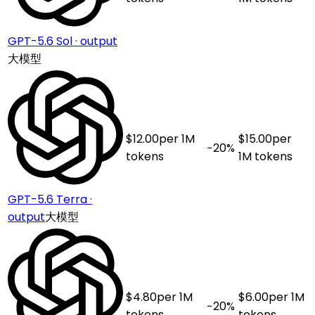
GPT-5.6 Sol · output
大模型
$
12.00
per 1M
$
15.00
per
−
20
%
tokens
1M tokens
GPT-5.6 Terra ·
output
大模型
$
4.80
per 1M
$
6.00
per 1M
−
20
%
tokens
tokens