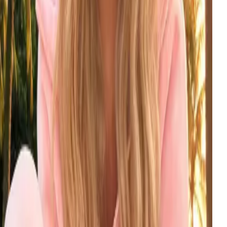
PT Image 2
$
0.022
每张图
enAI's newest image model — elite text rendering,
itorial composition, production-grade.
penAI
试用
ID
appyHorse 1.1
$
0.181
每秒
st text-to-video that turns short prompts into
inematic shots — production-ready with automatic
ilover.
ibaba Cloud Bailian
试用