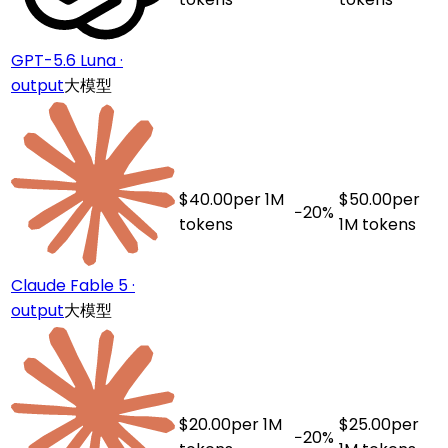
GPT-5.6 Luna ·
output
大模型
$
40.00
per 1M
$
50.00
per
−
20
%
tokens
1M tokens
Claude Fable 5 ·
output
大模型
$
20.00
per 1M
$
25.00
per
−
20
%