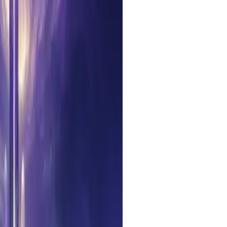
xt so it reads naturally and
le model — a tier above Opus
ng and agentic work, 1M
at endpoint.