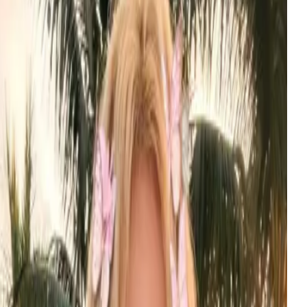
wer cost and no queue — one unified endpoint.
yteDance
试用
MG
PT Image 2
$
0.022
每张图
enAI's newest image model — elite text rendering,
itorial composition, production-grade.
penAI
试用
ID
appyHorse 1.1
$
0.181
每秒
st text-to-video that turns short prompts into