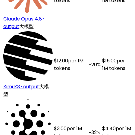
tokens
1M tokens
Claude Opus 4.8 ·
output
大模型
$
12.00
per 1M
$
15.00
per
−
20
%
tokens
1M tokens
Kimi K3 · output
大模
型
$
3.00
per 1M
$
4.40
per 1M
−
32
%