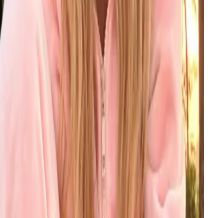
MG
ano Banana
$
0.032
每张图
oogle's most capable image generator — photoreal
ghting, fine textures, rich detail.
oogle
试用
ID
emini Omni
$
0.495
每次生成
oogle's multimodal omni model — text, image, and
hree-image fusion video through one Gemini Omni
I call.