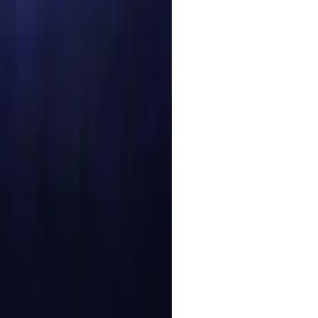
l — bring a still to life in
xt so it reads naturally and