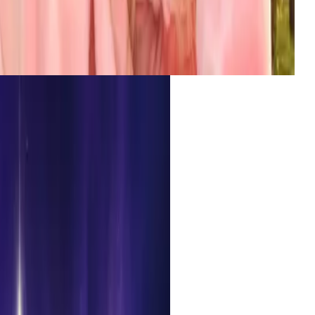
o-grade detail, multi-reference fusion, up to 2K
tput.
yteDance
试用
neration — Studio Ghibli