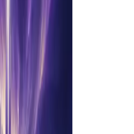
ey aesthetic — V8 image
through one endpoint.
l — bring a still to life in