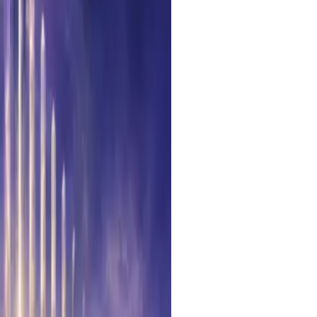
neration — Studio Ghibli
eration — coming soon on one