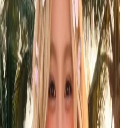
inematic shots — production-ready with automatic
ilover.
ibaba Cloud Bailian
试用
MG
ano Banana
$
0.032
每张图
oogle's most capable image generator — photoreal
ghting, fine textures, rich detail.
oogle
试用
ID
emini Omni
$
0.495
每次生成