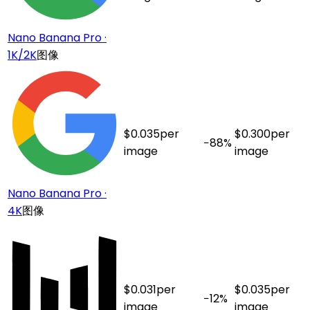
Nano Banana Pro ·
1K/2K
图像
$
0.035
per
$
0.300
per
−
88
%
image
image
Nano Banana Pro ·
4K
图像
$
0.031
per
$
0.035
per
−
12
%
image
image