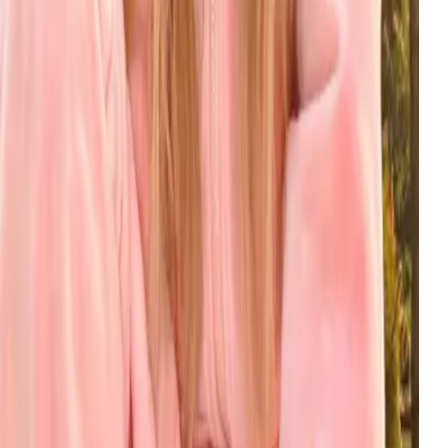
oogle
试用
ID
eo 3.1
$
0.081
每次生成
oogle DeepMind's flagship video model — cinematic
tion at native 1080P, synced audio, one unified
gnature.
oogle
试用
MG
eedream 5.0 Pro
$
0.031
每张图像
yteDance's flagship Seedream image generation —