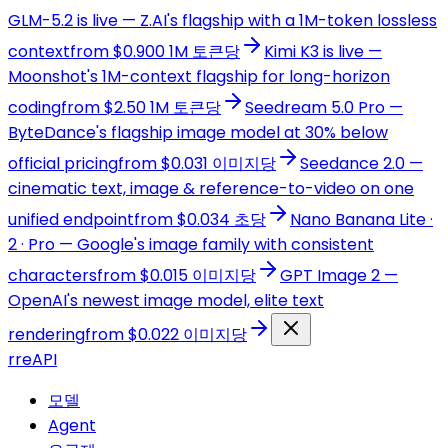
GLM-5.2 is live — Z.AI's flagship with a 1M-token lossless
context
from $0.900 1M 토큰당
Kimi K3 is live —
Moonshot's 1M-context flagship for long-horizon
coding
from $2.50 1M 토큰당
Seedream 5.0 Pro —
ByteDance's flagship image model at 30% below
official pricing
from $0.031 이미지당
Seedance 2.0 —
cinematic text, image & reference-to-video on one
unified endpoint
from $0.034 초당
Nano Banana Lite ·
2 · Pro — Google's image family with consistent
characters
from $0.015 이미지당
GPT Image 2 —
OpenAI's newest image model, elite text
rendering
from $0.022 이미지당
r
reAPI
모델
Agent