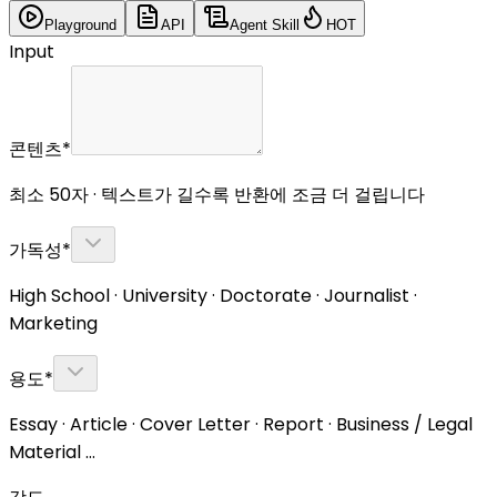
Playground
API
Agent Skill
HOT
Input
콘텐츠
*
최소 50자 · 텍스트가 길수록 반환에 조금 더 걸립니다
가독성
*
High School · University · Doctorate · Journalist ·
Marketing
용도
*
Essay · Article · Cover Letter · Report · Business / Legal
Material …