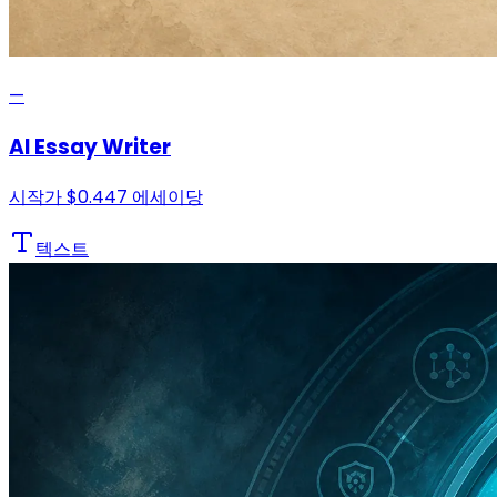
—
AI Essay Writer
시작가
$
0.447
에세이당
텍스트