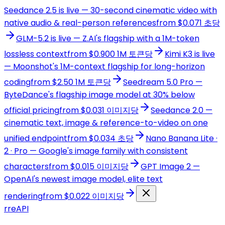
Seedance 2.5 is live — 30-second cinematic video with
native audio & real-person references
from $0.071 초당
GLM-5.2 is live — Z.AI's flagship with a 1M-token
lossless context
from $0.900 1M 토큰당
Kimi K3 is live
— Moonshot's 1M-context flagship for long-horizon
coding
from $2.50 1M 토큰당
Seedream 5.0 Pro —
ByteDance's flagship image model at 30% below
official pricing
from $0.031 이미지당
Seedance 2.0 —
cinematic text, image & reference-to-video on one
unified endpoint
from $0.034 초당
Nano Banana Lite ·
2 · Pro — Google's image family with consistent
characters
from $0.015 이미지당
GPT Image 2 —
OpenAI's newest image model, elite text
rendering
from $0.022 이미지당
r
reAPI