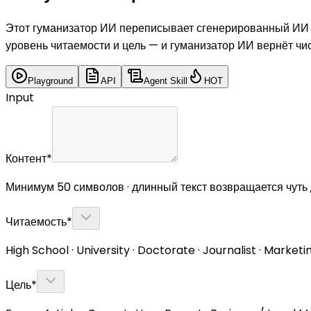
Этот гуманизатор ИИ переписывает сгенерированный ИИ те
уровень читаемости и цель — и гуманизатор ИИ вернёт чис
Playground
API
Agent Skill
HOT
Input
Контент
*
Минимум 50 символов · длинный текст возвращается чуть
Читаемость
*
High School · University · Doctorate · Journalist · Marketi
Цель
*