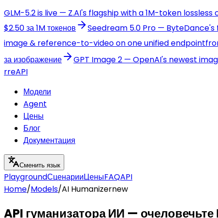
GLM-5.2 is live — Z.AI's flagship with a 1M-token lossless
$2.50 за 1M токенов
Seedream 5.0 Pro — ByteDance's fl
image & reference-to-video on one unified endpoint
fro
за изображение
GPT Image 2 — OpenAI's newest image 
r
reAPI
Модели
Agent
Цены
Блог
Документация
Сменить язык
Playground
Сценарии
Цены
FAQ
API
Home
/
Models
/
AI Humanizer
new
API гуманизатора ИИ — очеловечьте