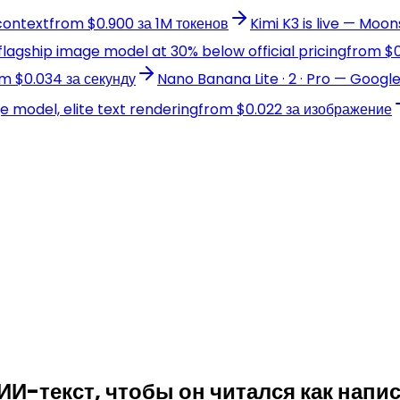
 context
from $0.900 за 1M токенов
Kimi K3 is live — Moo
agship image model at 30% below official pricing
from $0
m $0.034 за секунду
Nano Banana Lite · 2 · Pro — Googl
model, elite text rendering
from $0.022 за изображение
 ИИ-текст, чтобы он читался как нап