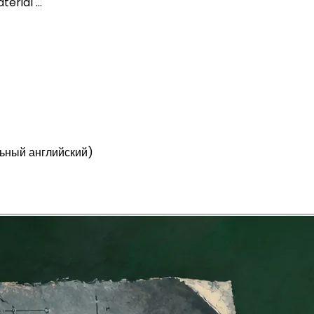
aterial …
ильный английский)