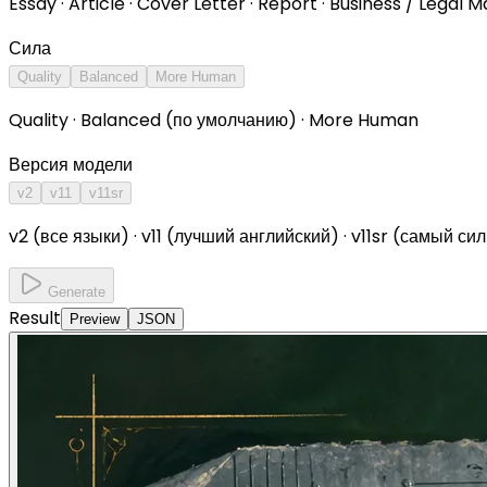
Essay · Article · Cover Letter · Report · Business / Legal M
Сила
Quality
Balanced
More Human
Quality · Balanced (по умолчанию) · More Human
Версия модели
v2
v11
v11sr
v2 (все языки) · v11 (лучший английский) · v11sr (самый с
Generate
Result
Preview
JSON