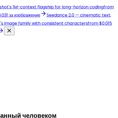
nshot's 1M-context flagship for long-horizon coding
from
.031 за изображение
Seedance 2.0 — cinematic text,
e's image family with consistent characters
from $0.015
исанный человеком