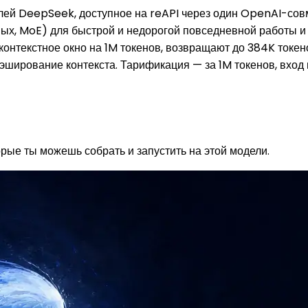
й DeepSeek, доступное на reAPI через один OpenAI-сов
ных, MoE) для быстрой и недорогой повседневной работы и
 контекстное окно на 1M токенов, возвращают до 384K токе
ширование контекста. Тарификация — за 1M токенов, вход и
рые ты можешь собрать и запустить на этой модели.