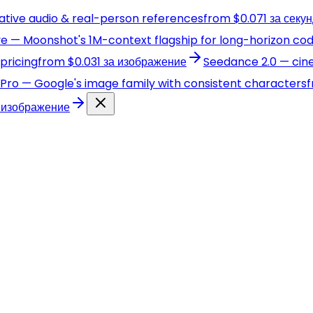
native audio & real-person references
from $0.071 за секу
live — Moonshot's 1M-context flagship for long-horizon co
pricing
from $0.031 за изображение
Seedance 2.0 — cine
· Pro — Google's image family with consistent characters
f
 изображение