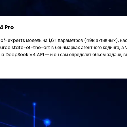
4 Pro
-experts модель на 1,6T параметров (49B активных), нас
rce state-of-the-art в бенчмарках агентного кодинга, а
а DeepSeek V4 API — и он сам определит объём задачи, в