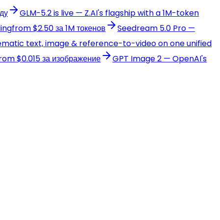
нду
GLM-5.2 is live — Z.AI's flagship with a 1M-token
ding
from $2.50 за 1M токенов
Seedream 5.0 Pro —
matic text, image & reference-to-video on one unified
rom $0.015 за изображение
GPT Image 2 — OpenAI's