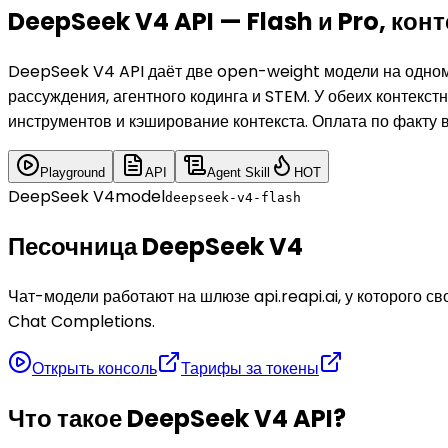
DeepSeek V4 API — Flash и Pro, конт
DeepSeek V4 API даёт две open-weight модели на одном
рассуждения, агентного кодинга и STEM. У обеих контекс
инструментов и кэширование контекста. Оплата по факту в
Playground
API
Agent Skill
HOT
DeepSeek V4
model
deepseek-v4-flash
Песочница DeepSeek V4
Чат-модели работают на шлюзе api.reapi.ai, у которого 
Chat Completions.
Открыть консоль
Тарифы за токены
Что такое DeepSeek V4 API?