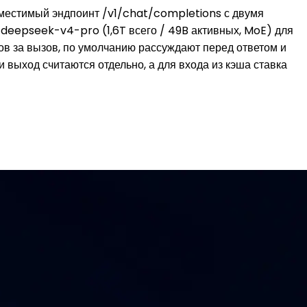
местимый эндпоинт /v1/chat/completions с двумя
 deepseek-v4-pro (1,6T всего / 49B активных, MoE) для
нов за вызов, по умолчанию рассуждают перед ответом и
 выход считаются отдельно, а для входа из кэша ставка