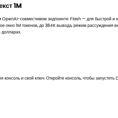
екст 1M
 OpenAI-совместимом эндпоинте: Flash — для быстрой и н
тное окно 1M токенов, до 384K вывода, режим рассуждения 
 долларах.
своя консоль и свой ключ. Откройте консоль, чтобы запус