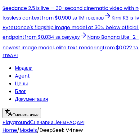
Seedance 2.5 is live — 30-second cinematic video with 
lossless context
from $0.900 за 1M токенов
Kimi K3 is 
ByteDance's flagship image model at 30% below official 
endpoint
from $0.034 за секунду
Nano Banana Lite · 2 
newest image model, elite text rendering
from $0.022 за
r
reAPI
Модели
Agent
Цены
Блог
Документация
Сменить язык
Playground
Сценарии
Цены
FAQ
API
Home
/
Models
/
DeepSeek V4
new