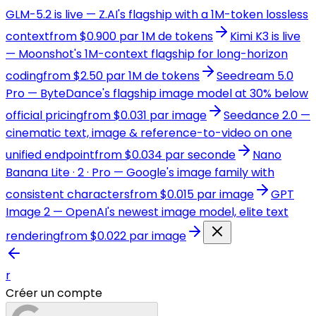
GLM-5.2 is live — Z.AI's flagship with a 1M-token lossless
context
from $0.900 par 1M de tokens
Kimi K3 is live
— Moonshot's 1M-context flagship for long-horizon
coding
from $2.50 par 1M de tokens
Seedream 5.0
Pro — ByteDance's flagship image model at 30% below
official pricing
from $0.031 par image
Seedance 2.0 —
cinematic text, image & reference-to-video on one
unified endpoint
from $0.034 par seconde
Nano
Banana Lite · 2 · Pro — Google's image family with
consistent characters
from $0.015 par image
GPT
Image 2 — OpenAI's newest image model, elite text
rendering
from $0.022 par image
r
Créer un compte