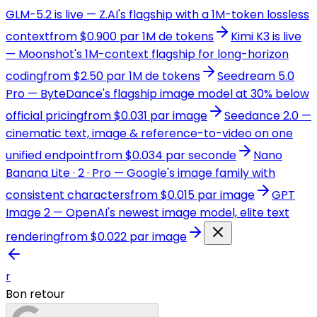
GLM-5.2 is live — Z.AI's flagship with a 1M-token lossless
context
from $0.900 par 1M de tokens
Kimi K3 is live
— Moonshot's 1M-context flagship for long-horizon
coding
from $2.50 par 1M de tokens
Seedream 5.0
Pro — ByteDance's flagship image model at 30% below
official pricing
from $0.031 par image
Seedance 2.0 —
cinematic text, image & reference-to-video on one
unified endpoint
from $0.034 par seconde
Nano
Banana Lite · 2 · Pro — Google's image family with
consistent characters
from $0.015 par image
GPT
Image 2 — OpenAI's newest image model, elite text
rendering
from $0.022 par image
r
Bon retour