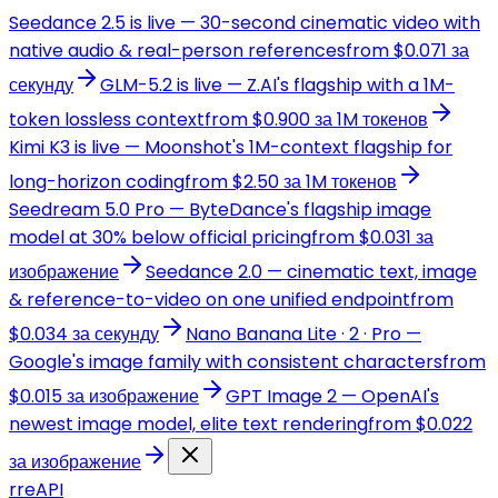
Seedance 2.5 is live — 30-second cinematic video with
native audio & real-person references
from $0.071 за
секунду
GLM-5.2 is live — Z.AI's flagship with a 1M-
token lossless context
from $0.900 за 1M токенов
Kimi K3 is live — Moonshot's 1M-context flagship for
long-horizon coding
from $2.50 за 1M токенов
Seedream 5.0 Pro — ByteDance's flagship image
model at 30% below official pricing
from $0.031 за
изображение
Seedance 2.0 — cinematic text, image
& reference-to-video on one unified endpoint
from
$0.034 за секунду
Nano Banana Lite · 2 · Pro —
Google's image family with consistent characters
from
$0.015 за изображение
GPT Image 2 — OpenAI's
newest image model, elite text rendering
from $0.022
за изображение
r
reAPI