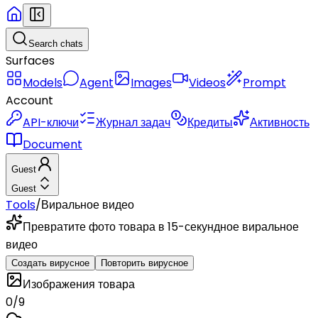
Search chats
Surfaces
Models
Agent
Images
Videos
Prompt
Account
API-ключи
Журнал задач
Кредиты
Активность
Document
Guest
Guest
Tools
/
Виральное видео
Превратите фото товара в 15-секундное виральное
видео
Создать вирусное
Повторить вирусное
Изображения товара
0
/
9