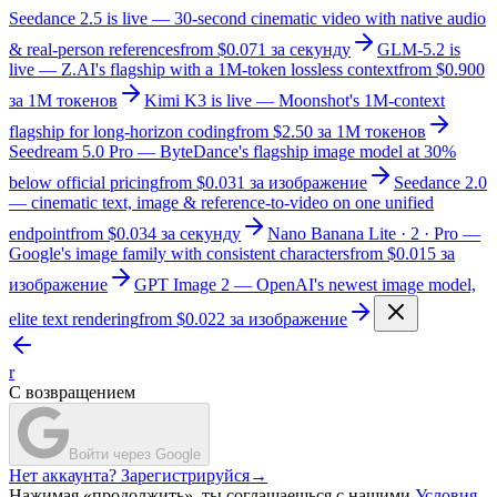
Seedance 2.5 is live — 30-second cinematic video with native audio
& real-person references
from $0.071 за секунду
GLM-5.2 is
live — Z.AI's flagship with a 1M-token lossless context
from $0.900
за 1M токенов
Kimi K3 is live — Moonshot's 1M-context
flagship for long-horizon coding
from $2.50 за 1M токенов
Seedream 5.0 Pro — ByteDance's flagship image model at 30%
below official pricing
from $0.031 за изображение
Seedance 2.0
— cinematic text, image & reference-to-video on one unified
endpoint
from $0.034 за секунду
Nano Banana Lite · 2 · Pro —
Google's image family with consistent characters
from $0.015 за
изображение
GPT Image 2 — OpenAI's newest image model,
elite text rendering
from $0.022 за изображение
r
С возвращением
Войти через Google
Нет аккаунта? Зарегистрируйся
→
Нажимая «продолжить», ты соглашаешься с нашими
Условия